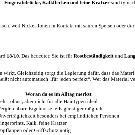
“.
Fingerabdrücke, Kalkflecken und feine Kratzer
sind typisc
isch, weil Nickel-Ionen in Kontakt mit sauren Speisen oder du
ard
18/10
. Das bedeutet: Sie ist für
Rostbeständigkeit
und
Lang
irkt. Gleichzeitig sorgt die Legierung dafür, dass das Material
eißt nicht automatisch „für jeden perfekt“. Wer das Material ver
Woran du es im Alltag merkst
ehr robust, aber nicht für alle Hauttypen ideal
ergleichbare Ergebnisse teils günstiger möglich
nverträglichkeit besonders bei empfindlichen Personen
ingerprints, Kalk, feine Kratzer
opflappen oder Griffschutz nötig