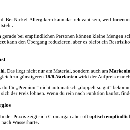
l. Bei Nickel-Allergikern kann das relevant sein, weil
Ionen
in
tsteht.
Doch gerade bei empfindlichen Personen können kleine Mengen sc
ect
kann den Übergang reduzieren, aber es bleibt ein Restrisiko.
st
ahl
. Das liegt nicht nur am Material, sondern auch am
Markeni
rgleich zu günstigeren
18/8-Varianten
wirkt der Aufpreis manc
ass du für „Premium“ nicht automatisch „doppelt so gut“ bekomm
sich der Preis lohnen. Wenn du rein nach Funktion kaufst, find
rglos
In der Praxis zeigt sich Cromargan aber oft
optisch empfindlic
e nach Wasserhärte.