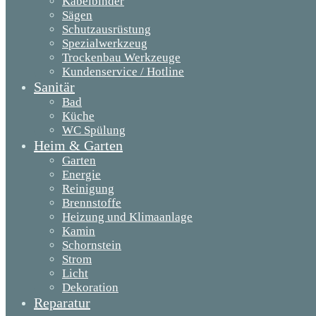
Kabelbinder
Sägen
Schutzausrüstung
Spezialwerkzeug
Trockenbau Werkzeuge
Kundenservice / Hotline
Sanitär
Bad
Küche
WC Spülung
Heim & Garten
Garten
Energie
Reinigung
Brennstoffe
Heizung und Klimaanlage
Kamin
Schornstein
Strom
Licht
Dekoration
Reparatur