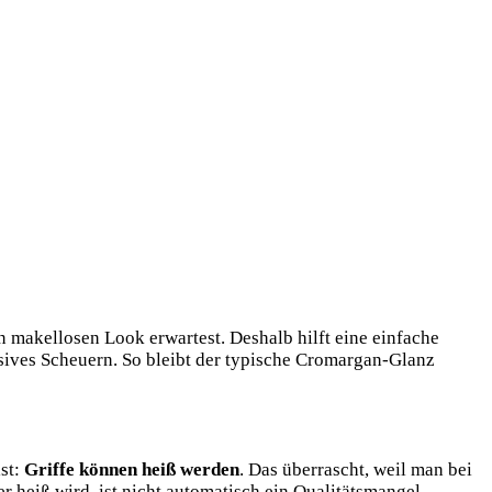
n makellosen Look erwartest. Deshalb hilft eine einfache
essives Scheuern. So bleibt der typische Cromargan-Glanz
ist:
Griffe können heiß werden
. Das überrascht, weil man bei
er heiß wird, ist nicht automatisch ein Qualitätsmangel.