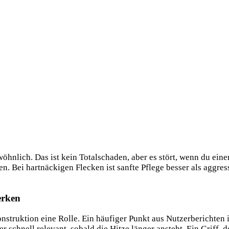
öhnlich. Das ist kein Totalschaden, aber es stört, wenn du eine
en. Bei hartnäckigen Flecken ist sanfte Pflege besser als aggr
erken
onstruktion eine Rolle. Ein häufiger Punkt aus Nutzerberichten 
 schnell relevant, sobald die Hitze länger ansteht. Ein Griff, d