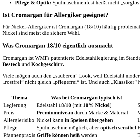
Pflege & Optik:
Spülmaschinenfest heißt nicht „sorglos
Ist Cromargan für Allergiker geeignet?
Für Nickel-Allergiker ist Cromargan (18/10) häufig problemat
Nickel sind meist die sichere Wahl.
Was Cromargan 18/10 eigentlich ausmacht
Cromargan ist WMFs patentierte Edelstahllegierung im Stand
Besteck
und
Kochgeschirr
.
Viele mögen auch den „sauberen“ Look, weil Edelstahl modern w
„rostfrei“ nicht gleich
„pflegefrei“ ist. Und auch „Klassiker“ h
Thema
Was bei Cromargan typisch ist
Legierung
Edelstahl
18/10
(mit
10% Nickel
)
S
Preis
Premiumniveau
durch Marke & Material
V
Allergierisiko
Nickel kann
in Speisen übergehen
U
Pflege
Spülmaschine möglich, aber
optisch sensibel
F
Pfannenpraxis
Griffe können heiß
werden
T