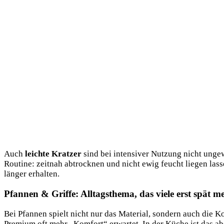
Auch
leichte Kratzer
sind bei intensiver Nutzung nicht ungew
Routine: zeitnah abtrocknen und nicht ewig feucht liegen lass
länger erhalten.
Pfannen & Griffe: Alltagsthema, das viele erst spät m
Bei Pfannen spielt nicht nur das Material, sondern auch die K
Premium oft mehr „Komfort“ erwartet. In der Küche ist das aber