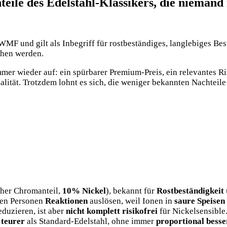
eile des Edelstahl-Klassikers, die niemand
WMF und gilt als Inbegriff für rostbeständiges, langlebiges Be
chen werden.
mer wieder auf: ein spürbarer Premium-Preis, ein relevantes Ri
alität. Trotzdem lohnt es sich, die weniger bekannten Nachteile
her Chromanteil,
10% Nickel
), bekannt für
Rostbeständigkeit
hen Personen
Reaktionen
auslösen, weil Ionen in
saure Speisen
duzieren, ist aber
nicht komplett risikofrei
für Nickelsensible
 teurer
als Standard-Edelstahl, ohne immer
proportional besse