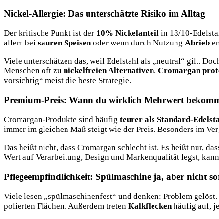
Nickel-Allergie: Das unterschätzte Risiko im Alltag
Der kritische Punkt ist der
10% Nickelanteil
in 18/10-Edelstah
allem bei
sauren Speisen
oder wenn durch Nutzung
Abrieb
en
Viele unterschätzen das, weil Edelstahl als „neutral“ gilt. 
Menschen oft zu
nickelfreien Alternativen
.
Cromargan prot
vorsichtig“ meist die beste Strategie.
Premium-Preis: Wann du wirklich Mehrwert bekomm
Cromargan-Produkte sind häufig
teurer als Standard-Edelst
immer im gleichen Maß steigt wie der Preis. Besonders im Ve
Das heißt nicht, dass Cromargan schlecht ist. Es heißt nur, d
Wert auf Verarbeitung, Design und Markenqualität legst, kann 
Pflegeempfindlichkeit: Spülmaschine ja, aber nicht so
Viele lesen „spülmaschinenfest“ und denken: Problem gelöst. 
polierten Flächen. Außerdem treten
Kalkflecken
häufig auf, j