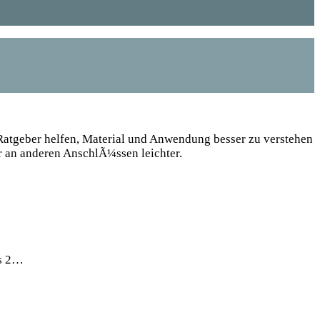
Ratgeber helfen, Material und Anwendung besser zu verstehen
 an anderen AnschlÃ¼ssen leichter.
ls 2…