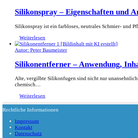
Silikonspray – Eigenschaften und 
Silikonspray ist ein farbloses, neutrales Schmier- und Pf
Weiterlesen
Autor: Peter Baumeister
Silikonentferner – Anwendung, Inha
Alte, vergilbte Silikonfugen sind nicht nur unansehnli
chemisch…
Weiterlesen
Rechtliche Informationen
Impressum
Kontakt
Datenschutz