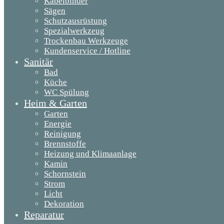
Kabelbinder
Sägen
Schutzausrüstung
Spezialwerkzeug
Trockenbau Werkzeuge
Kundenservice / Hotline
Sanitär
Bad
Küche
WC Spülung
Heim & Garten
Garten
Energie
Reinigung
Brennstoffe
Heizung und Klimaanlage
Kamin
Schornstein
Strom
Licht
Dekoration
Reparatur