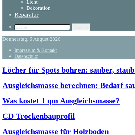
Licht
Dekoration
Reparatur
Suche
Donnerstag, 6 August 2026
Impressum & Kontakt
Datenschutz
Löcher für Spots bohren: sauber, stau
Ausgleichsmasse berechnen: Bedarf sau
Was kostet 1 qm Ausgleichsmasse?
CD Trockenbauprofil
Ausgleichsmasse für Holzboden