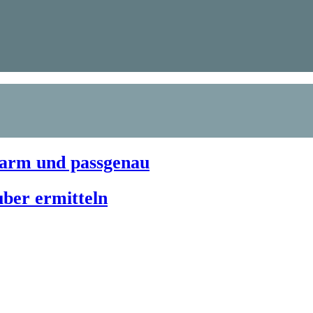
barm und passgenau
ber ermitteln