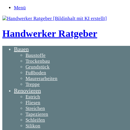
Menü
Handwerker Ratgeber
Bauen
Baustoffe
Trockenbau
Grundstück
Fußboden
Maurerarbeiten
Treppe
Renovieren
Estrich
Fliesen
Streichen
Tapezieren
Schleifen
Silikon