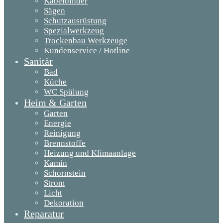
Kabelbinder
Sägen
Schutzausrüstung
Spezialwerkzeug
Trockenbau Werkzeuge
Kundenservice / Hotline
Sanitär
Bad
Küche
WC Spülung
Heim & Garten
Garten
Energie
Reinigung
Brennstoffe
Heizung und Klimaanlage
Kamin
Schornstein
Strom
Licht
Dekoration
Reparatur