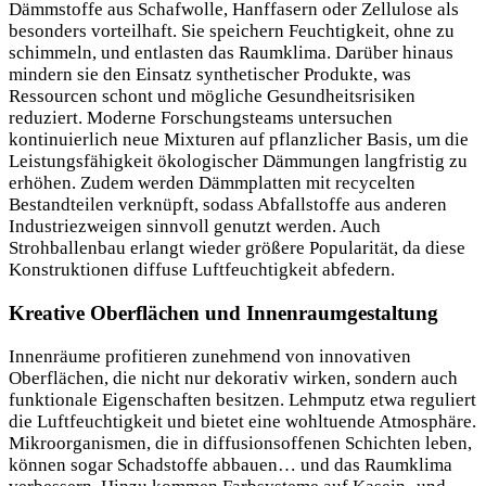
Dämmstoffe aus Schafwolle, Hanffasern oder Zellulose als
besonders vorteilhaft. Sie speichern Feuchtigkeit, ohne zu
schimmeln, und entlasten das Raumklima. Darüber hinaus
mindern sie den Einsatz synthetischer Produkte, was
Ressourcen schont und mögliche Gesundheitsrisiken
reduziert. Moderne Forschungsteams untersuchen
kontinuierlich neue Mixturen auf pflanzlicher Basis, um die
Leistungsfähigkeit ökologischer Dämmungen langfristig zu
erhöhen. Zudem werden Dämmplatten mit recycelten
Bestandteilen verknüpft, sodass Abfallstoffe aus anderen
Industriezweigen sinnvoll genutzt werden. Auch
Strohballenbau erlangt wieder größere Popularität, da diese
Konstruktionen diffuse Luftfeuchtigkeit abfedern.
Kreative Oberflächen und Innenraumgestaltung
Innenräume profitieren zunehmend von innovativen
Oberflächen, die nicht nur dekorativ wirken, sondern auch
funktionale Eigenschaften besitzen. Lehmputz etwa reguliert
die Luftfeuchtigkeit und bietet eine wohltuende Atmosphäre.
Mikroorganismen, die in diffusionsoffenen Schichten leben,
können sogar Schadstoffe abbauen… und das Raumklima