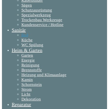
Kabelbinder
Sägen
Schutzausrüstung
Spezialwerkzeug
Trockenbau Werkzeuge
Kundenservice / Hotline
Sanitär
Bad
Küche
WC Spülung
Heim & Garten
Garten
Energie
Reinigung
Brennstoffe
Heizung und Klimaanlage
Kamin
Schornstein
Strom
Licht
Dekoration
Reparatur