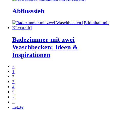
Abflusssieb
Badezimmer mit zwei
Waschbecken: Ideen &
Inspirationen
«
1
2
3
4
5
»
...
Letzte