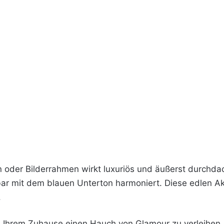
oder Bilderrahmen wirkt luxuriös und äußerst durchdach
rbar mit dem blauen Unterton harmoniert. Diese edlen A
.
m Ihrem Zuhause einen Hauch von Glamour zu verleihen.