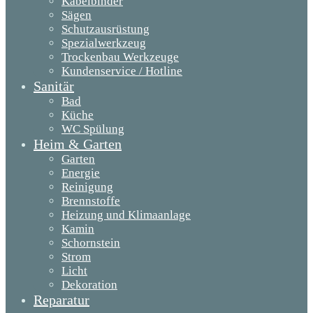
Kabelbinder
Sägen
Schutzausrüstung
Spezialwerkzeug
Trockenbau Werkzeuge
Kundenservice / Hotline
Sanitär
Bad
Küche
WC Spülung
Heim & Garten
Garten
Energie
Reinigung
Brennstoffe
Heizung und Klimaanlage
Kamin
Schornstein
Strom
Licht
Dekoration
Reparatur