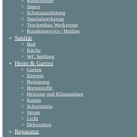
Kabelbinder
Sägen
Schutzausrüstung
Spezialwerkzeug
Trockenbau Werkzeuge
Kundenservice / Hotline
Sanitär
Bad
Küche
WC Spülung
Heim & Garten
Garten
Energie
Reinigung
Brennstoffe
Heizung und Klimaanlage
Kamin
Schornstein
Strom
Licht
Dekoration
Reparatur