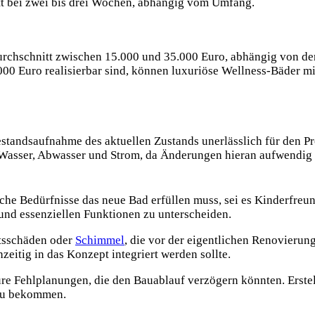
tt bei zwei bis drei Wochen, abhängig vom Umfang.
urchschnitt zwischen 15.000 und 35.000 Euro, abhängig von de
00 Euro realisierbar sind, können luxuriöse Wellness-Bäder m
standsaufnahme des aktuellen Zustands unerlässlich für den P
 Wasser, Abwasser und
Strom, da Änderungen hieran aufwendig 
e Bedürfnisse das neue Bad erfüllen muss, sei es Kinderfreundl
und essenziellen Funktionen zu unterscheiden.
itsschäden oder
Schimmel
, die vor der eigentlichen Renovieru
eitig in das Konzept integriert werden sollte.
eure Fehlplanungen, die den Bauablauf verzögern könnten. Erstel
 zu bekommen.