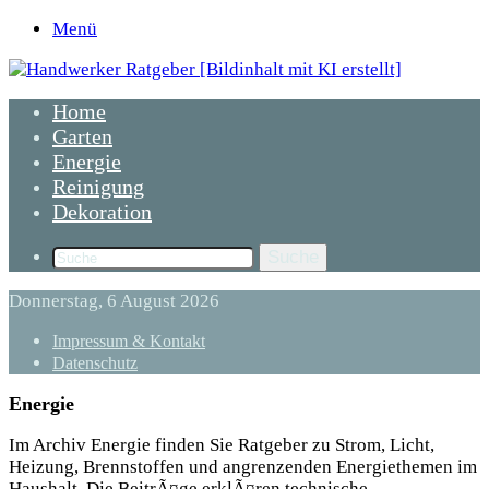
Menü
Home
Garten
Energie
Reinigung
Dekoration
Suche
Donnerstag, 6 August 2026
Impressum & Kontakt
Datenschutz
Energie
Im Archiv Energie finden Sie Ratgeber zu Strom, Licht,
Heizung, Brennstoffen und angrenzenden Energiethemen im
Haushalt. Die BeitrÃ¤ge erklÃ¤ren technische