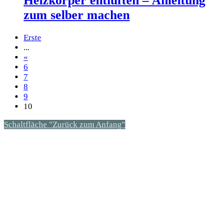
Heizkörper entlüften – Anleitung
zum selber machen
Erste
...
«
6
7
8
9
10
Schaltfläche "Zurück zum Anfang"