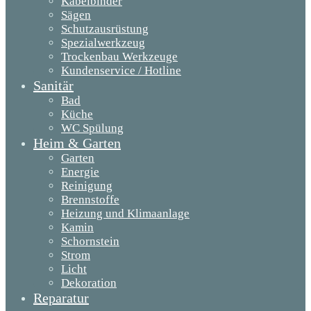
Kabelbinder
Sägen
Schutzausrüstung
Spezialwerkzeug
Trockenbau Werkzeuge
Kundenservice / Hotline
Sanitär
Bad
Küche
WC Spülung
Heim & Garten
Garten
Energie
Reinigung
Brennstoffe
Heizung und Klimaanlage
Kamin
Schornstein
Strom
Licht
Dekoration
Reparatur