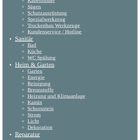
Kabelbinder
Sägen
Schutzausrüstung
Spezialwerkzeug
Trockenbau Werkzeuge
Kundenservice / Hotline
Sanitär
Bad
Küche
WC Spülung
Heim & Garten
Garten
Energie
Reinigung
Brennstoffe
Heizung und Klimaanlage
Kamin
Schornstein
Strom
Licht
Dekoration
Reparatur