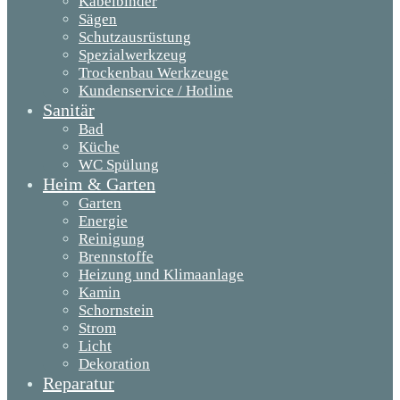
Kabelbinder
Sägen
Schutzausrüstung
Spezialwerkzeug
Trockenbau Werkzeuge
Kundenservice / Hotline
Sanitär
Bad
Küche
WC Spülung
Heim & Garten
Garten
Energie
Reinigung
Brennstoffe
Heizung und Klimaanlage
Kamin
Schornstein
Strom
Licht
Dekoration
Reparatur