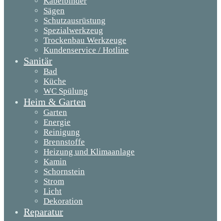
Kabelbinder
Sägen
Schutzausrüstung
Spezialwerkzeug
Trockenbau Werkzeuge
Kundenservice / Hotline
Sanitär
Bad
Küche
WC Spülung
Heim & Garten
Garten
Energie
Reinigung
Brennstoffe
Heizung und Klimaanlage
Kamin
Schornstein
Strom
Licht
Dekoration
Reparatur