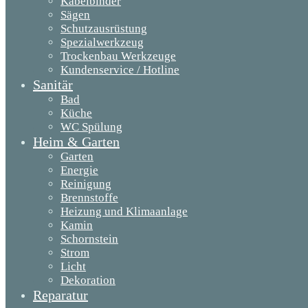
Kabelbinder
Sägen
Schutzausrüstung
Spezialwerkzeug
Trockenbau Werkzeuge
Kundenservice / Hotline
Sanitär
Bad
Küche
WC Spülung
Heim & Garten
Garten
Energie
Reinigung
Brennstoffe
Heizung und Klimaanlage
Kamin
Schornstein
Strom
Licht
Dekoration
Reparatur