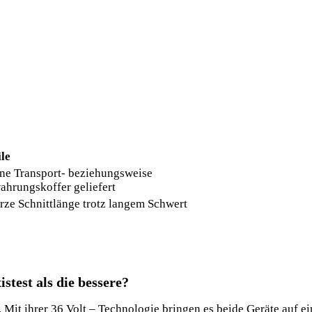
le
ne Transport- beziehungsweise
hrungskoffer geliefert
rze Schnittlänge trotz langem Schwert
stest als die bessere?
t ihrer 36 Volt – Technologie bringen es beide Geräte auf eine