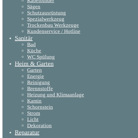
Kabelbinder
Sägen
Schutzausrüstung
Spezialwerkzeug
Trockenbau Werkzeuge
Kundenservice / Hotline
Sanitär
Bad
Küche
WC Spülung
Heim & Garten
Garten
Energie
Reinigung
Brennstoffe
Heizung und Klimaanlage
Kamin
Schornstein
Strom
Licht
Dekoration
Reparatur