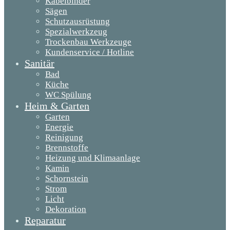
Kabelbinder
Sägen
Schutzausrüstung
Spezialwerkzeug
Trockenbau Werkzeuge
Kundenservice / Hotline
Sanitär
Bad
Küche
WC Spülung
Heim & Garten
Garten
Energie
Reinigung
Brennstoffe
Heizung und Klimaanlage
Kamin
Schornstein
Strom
Licht
Dekoration
Reparatur