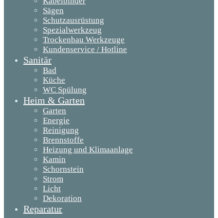
Kabelbinder
Sägen
Schutzausrüstung
Spezialwerkzeug
Trockenbau Werkzeuge
Kundenservice / Hotline
Sanitär
Bad
Küche
WC Spülung
Heim & Garten
Garten
Energie
Reinigung
Brennstoffe
Heizung und Klimaanlage
Kamin
Schornstein
Strom
Licht
Dekoration
Reparatur