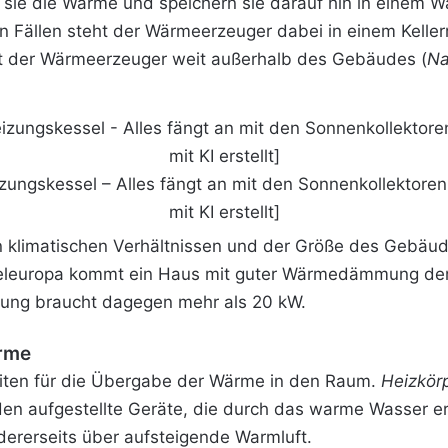
 sie die Wärme und speichern sie darauf hin in einem 
sten Fällen steht der Wärmeerzeuger dabei in einem Kel
st der Wärmeerzeuger weit außerhalb des Gebäudes (
N
zungskessel – Alles fängt an mit den Sonnenkollektoren 
mit KI erstellt]
n klimatischen Verhältnissen und der Größe des Gebäud
teleuropa kommt ein Haus mit guter Wärmedämmung demz
ung
braucht dagegen mehr als 20 kW.
ärme
keiten für die Übergabe der Wärme in den Raum.
Heizkör
n aufgestellte Geräte, die durch das warme Wasser erw
rerseits über aufsteigende Warmluft.