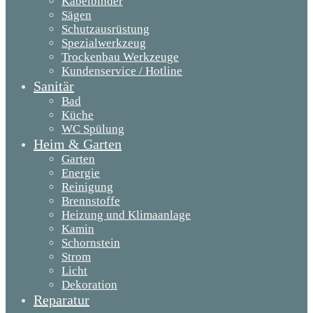
Kabelbinder
Sägen
Schutzausrüstung
Spezialwerkzeug
Trockenbau Werkzeuge
Kundenservice / Hotline
Sanitär
Bad
Küche
WC Spülung
Heim & Garten
Garten
Energie
Reinigung
Brennstoffe
Heizung und Klimaanlage
Kamin
Schornstein
Strom
Licht
Dekoration
Reparatur