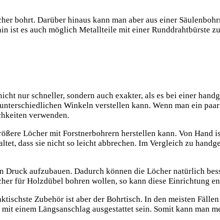
öcher bohrt. Darüber hinaus kann man aber aus einer Säulenboh
n ist es auch möglich Metallteile mit einer Runddrahtbürste zu
icht nur schneller, sondern auch exakter, als es bei einer handg
nterschiedlichen Winkeln verstellen kann. Wenn man ein paar 
chkeiten verwenden.
größere Löcher mit Forstnerbohrern herstellen kann. Von Hand i
altet, dass sie nicht so leicht abbrechen. Im Vergleich zu hand
n Druck aufzubauen. Dadurch können die Löcher natürlich besser
her für Holzdübel bohren wollen, so kann diese Einrichtung eno
ktischste Zubehör ist aber der Bohrtisch. In den meisten Fällen
ll mit einem Längsanschlag ausgestattet sein. Somit kann
man meh