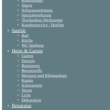
Kabelbinder
Sägen
Schutzausrüstung
Spezialwerkzeug
Trockenbau Werkzeuge
Kundenservice / Hotline
Sanitär
Bad
Küche
WC Spülung
Heim & Garten
Garten
Energie
Reinigung
Brennstoffe
Heizung und Klimaanlage
Kamin
Schornstein
Strom
Licht
Dekoration
Reparatur