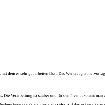
, mit dem es sehr gut arbeiten lässt. Das Werkzeug ist hervorr
is. Die Verarbeitung ist sauber und für den Preis bekommt man 
nahme bewegt sich ein wenig zur Seite. Auf der anderen Seite r