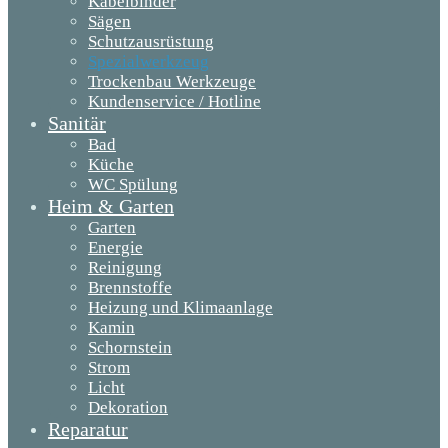
Kabelbinder
Sägen
Schutzausrüstung
Spezialwerkzeug
Trockenbau Werkzeuge
Kundenservice / Hotline
Sanitär
Bad
Küche
WC Spülung
Heim & Garten
Garten
Energie
Reinigung
Brennstoffe
Heizung und Klimaanlage
Kamin
Schornstein
Strom
Licht
Dekoration
Reparatur